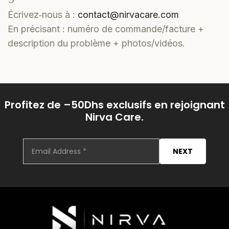
Écrivez‑nous à :
contact@nirvacare.com
En précisant : numéro de commande/facture +
description du problème + photos/vidéos.
Profitez de –50Dhs exclusifs en rejoignant
Nirva Care.
NEXT