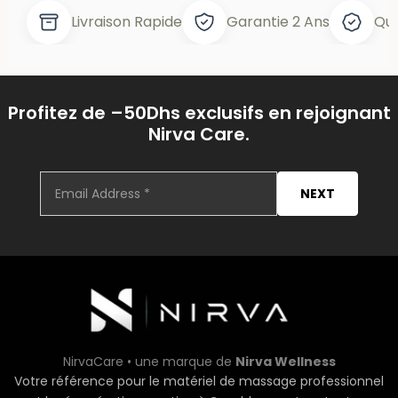
Livraison Rapide
Garantie 2 Ans
Qua
Profitez de –50Dhs exclusifs en rejoignant
Nirva Care.
NEXT
NirvaCare
•
une marque de
Nirva Wellness
Votre référence pour le matériel de massage professionnel